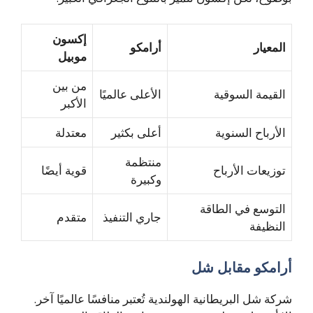
إكسون
المعيار
أرامكو
موبيل
من بين
القيمة السوقية
الأعلى عالميًا
الأكبر
الأرباح السنوية
أعلى بكثير
معتدلة
منتظمة
توزيعات الأرباح
قوية أيضًا
وكبيرة
التوسع في الطاقة
جاري التنفيذ
متقدم
النظيفة
أرامكو مقابل شل
شركة شل البريطانية الهولندية تُعتبر منافسًا عالميًا آخر.