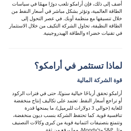
أضف إلى ذلك، فإن أرامكو تلعب دورًا مهمًا في سياسات
الطاقة العالمية، وتؤثر بشكل مباشر في أسعار النفط من
خلال تنسيقها مع منظمة أوبك. في عصر التحول إلى
الطاقة النظيفة، تحاول الشركة التكيف من خلال الاستثمار
في تقنيات خضراء والطاقة الهيدروجينية.
لماذا تستثمر في أرامكو؟
قوة الشركة المالية
أرامكو تحقق أرباحًا خيالية سنويًا، حتى في فترات الركود
أو تراجع أسعار النفط. تعتمد على تكاليف إنتاج منخفضة
للغاية (حوالي 3 دولارات للبرميل)، ما يمنحها قدرة
تنافسية قوية. كما تحتفظ الشركة بنسب ديون منخفضة،
وتتمتع بتصنيفات ائتمانية قوية من كبرى وكالات التصنيف
مثل S&P وMoody’s، مما يرفع من ثقة