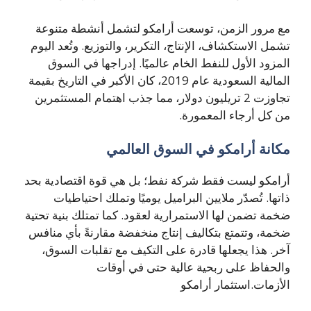
مع مرور الزمن، توسعت أرامكو لتشمل أنشطة متنوعة
تشمل الاستكشاف، الإنتاج، التكرير، والتوزيع. وتُعد اليوم
المزود الأول للنفط الخام عالميًا. إدراجها في السوق
المالية السعودية عام 2019، كان الأكبر في التاريخ بقيمة
تجاوزت 2 تريليون دولار، مما جذب اهتمام المستثمرين
من كل أرجاء المعمورة.
مكانة أرامكو في السوق العالمي
أرامكو ليست فقط شركة نفط؛ بل هي قوة اقتصادية بحد
ذاتها. تُصدّر ملايين البراميل يوميًا وتملك احتياطيات
ضخمة تضمن لها الاستمرارية لعقود. كما تمتلك بنية تحتية
ضخمة، وتتمتع بتكاليف إنتاج منخفضة مقارنةً بأي منافس
آخر. هذا يجعلها قادرة على التكيف مع تقلبات السوق،
والحفاظ على ربحية عالية حتى في أوقات
الأزمات.استثمار أرامكو