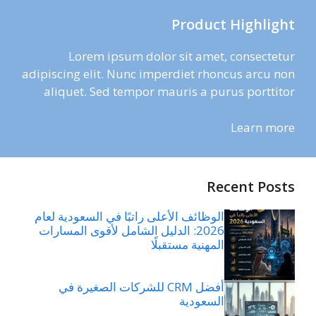
Product Highlight
Lorem ipsum dolor sit amet, consectetur
adipiscing elit. Nunc imperdiet rhoncus arcu non
aliquet. Sed tempor mauris a purus porttitor
Learn more
Recent Posts
الوظائف الأعلى راتبًا في السعودية لعام
2026: الدليل الشامل لأقوى المسارات
المهنية مستقبلًا
أفضل CRM للشركات الصغيرة في
السعودية