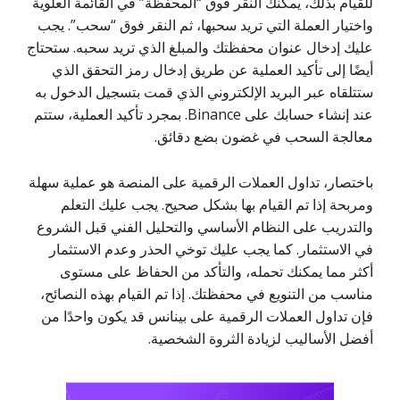
للقيام بذلك، يمكنك النقر فوق “المحفظة” في القائمة العلوية
واختيار العملة التي تريد سحبها، ثم النقر فوق “سحب”. يجب
عليك إدخال عنوان محفظتك والمبلغ الذي تريد سحبه. ستحتاج
أيضًا إلى تأكيد العملية عن طريق إدخال رمز التحقق الذي
ستتلقاه عبر البريد الإلكتروني الذي قمت بتسجيل الدخول به
عند إنشاء حسابك على Binance. بمجرد تأكيد العملية، ستتم
معالجة السحب في غضون بضع دقائق.
باختصار، تداول العملات الرقمية على المنصة هو عملية سهلة
ومربحة إذا تم القيام بها بشكل صحيح. يجب عليك التعلم
والتدريب على النظام الأساسي والتحليل الفني قبل الشروع
في الاستثمار. كما يجب عليك توخي الحذر وعدم الاستثمار
أكثر مما يمكنك تحمله، والتأكد من الحفاظ على مستوى
مناسب من التنويع في محفظتك. إذا تم القيام بهذه النصائح،
فإن تداول العملات الرقمية على بينانس قد يكون واحدًا من
أفضل الأساليب لزيادة الثروة الشخصية.